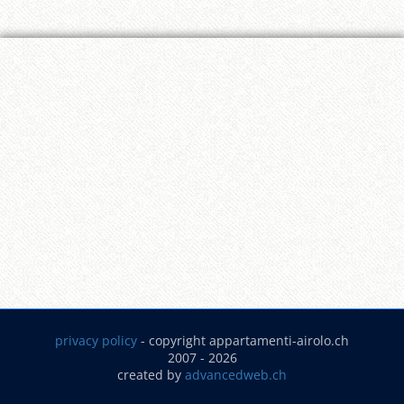
privacy policy
- copyright appartamenti-airolo.ch
2007 -
2026
created by
advancedweb.ch